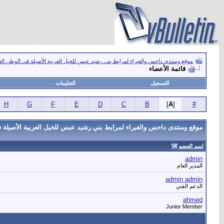
موقع ومنتدى داحس والغبراء لمرابط بني رشيد عبس للخيل العربية الأصيلة في الوطن ال
قائمة الأعضاء
التسجيل
التعليمات
H
G
F
E
D
C
B
]
A
[
#
موقع ومنتدى داحس والغبراء لمرابط بني رشيد عبس للخيل العربية الأصيلة ف
اسم العضو
admin
المدير العام
admin admin
الدعم الفني
ahmed
Junior Member