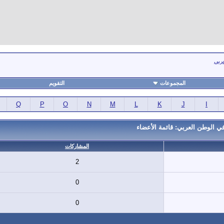
عربي
المجموعات
التقويم
Q
P
O
N
M
L
K
J
I
ي الوطن العربي: قائمة الأعضاء
المشاركات
2
0
0