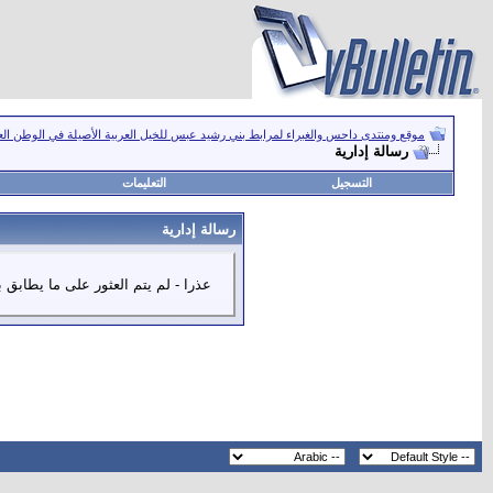
موقع ومنتدى داحس والغبراء لمرابط بني رشيد عبس للخيل العربية الأصيلة في الوطن ال
رسالة إدارية
التسجيل
التعليمات
رسالة إدارية
عذرا - لم يتم العثور على ما يطابق