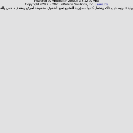
Powered by vBulletin® Version 3.8.12 by vBS
Copyright ©2000 - 2026, vBulletin Solutions, Inc.
Trans by
ولية قانونية حيال ذلك ويتحمل كاتبها مسؤولية النشروجميع الحقوق محفوظة لموقع ومنتدى داحس والغب