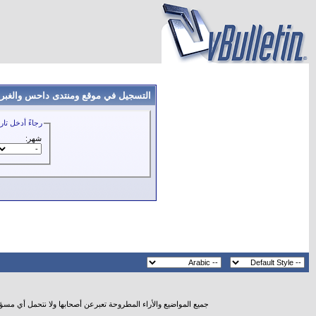
التسجيل في موقع ومنتدى داحس والغبراء
رجاءً أدخل تار
شهر:
جميع المواضيع والأراء المطروحة تعبرعن أصحابها ولا نتحمل أي مسؤ