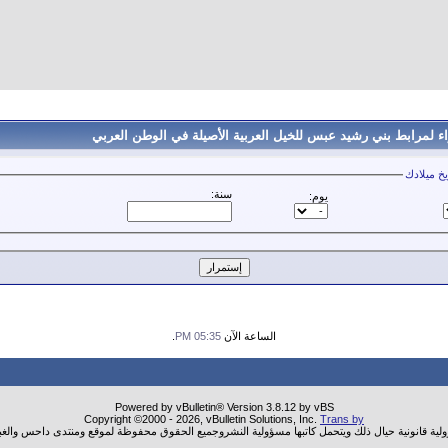
 لمرابط بني رشيد عبس للخيل العربية الأصيلة في الوطن العربي
يخ ميلادك
سنة:
يوم:
الساعة الآن
05:35 PM
.
Powered by vBulletin® Version 3.8.12 by vBS
Copyright ©2000 - 2026, vBulletin Solutions, Inc.
Trans by
ولية قانونية حيال ذلك ويتحمل كاتبها مسؤولية النشروجميع الحقوق محفوظة لموقع ومنتدى داحس والغب