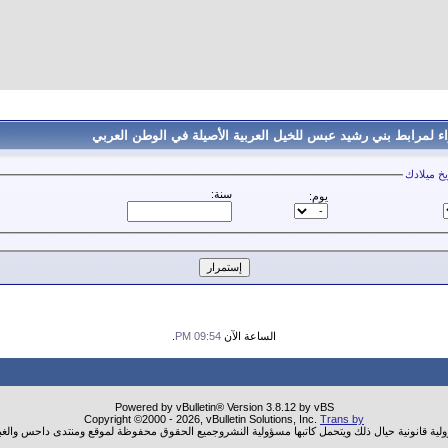
 لمرابط بني رشيد عبس للخيل العربية الأصيلة في الوطن العربي
يخ ميلادك
سنة:
يوم:
الساعة الآن
09:54 PM
.
Powered by vBulletin® Version 3.8.12 by vBS
Copyright ©2000 - 2026, vBulletin Solutions, Inc.
Trans by
ولية قانونية حيال ذلك ويتحمل كاتبها مسؤولية النشروجميع الحقوق محفوظة لموقع ومنتدى داحس والغب