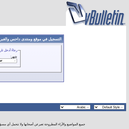
التسجيل في موقع ومنتدى داحس والغبراء
رجاءً أدخل تار
شهر:
جميع المواضيع والأراء المطروحة تعبرعن أصحابها ولا نتحمل أي مسؤ