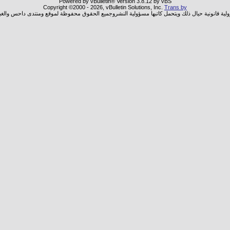
Powered by vBulletin® Version 3.8.12 by vBS
Copyright ©2000 - 2026, vBulletin Solutions, Inc.
Trans by
ولية قانونية حيال ذلك ويتحمل كاتبها مسؤولية النشروجميع الحقوق محفوظة لموقع ومنتدى داحس والغب