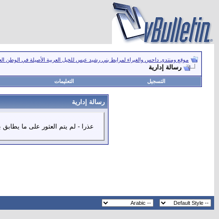
موقع ومنتدى داحس والغبراء لمرابط بني رشيد عبس للخيل العربية الأصيلة في الوطن ال
رسالة إدارية
التسجيل
التعليمات
رسالة إدارية
عذرا - لم يتم العثور على ما يطابق