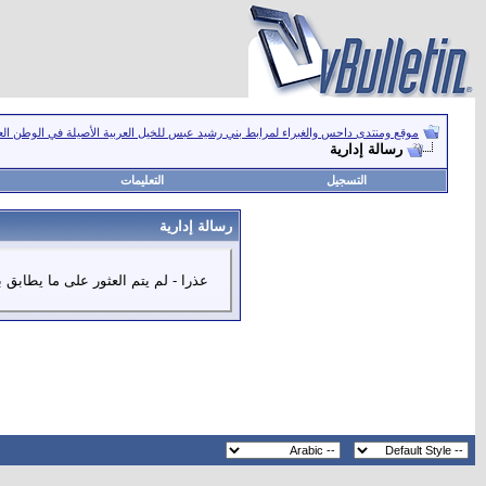
موقع ومنتدى داحس والغبراء لمرابط بني رشيد عبس للخيل العربية الأصيلة في الوطن ال
رسالة إدارية
التسجيل
التعليمات
رسالة إدارية
عذرا - لم يتم العثور على ما يطابق