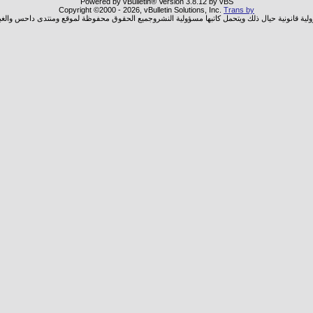
Powered by vBulletin® Version 3.8.12 by vBS
Copyright ©2000 - 2026, vBulletin Solutions, Inc.
Trans by
ولية قانونية حيال ذلك ويتحمل كاتبها مسؤولية النشروجميع الحقوق محفوظة لموقع ومنتدى داحس والغب