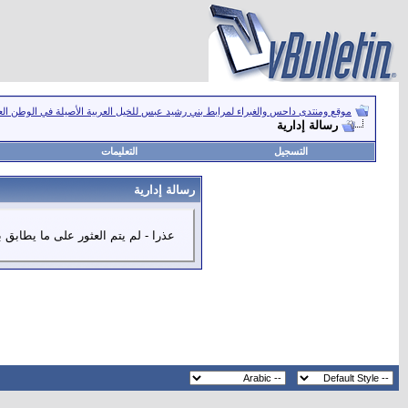
موقع ومنتدى داحس والغبراء لمرابط بني رشيد عبس للخيل العربية الأصيلة في الوطن ال
رسالة إدارية
التسجيل
التعليمات
رسالة إدارية
عذرا - لم يتم العثور على ما يطابق