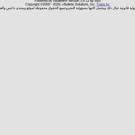
Powered by vBulletin® Version 3.8.12 by vBS
Copyright ©2000 - 2026, vBulletin Solutions, Inc.
Trans by
ولية قانونية حيال ذلك ويتحمل كاتبها مسؤولية النشروجميع الحقوق محفوظة لموقع ومنتدى داحس والغب