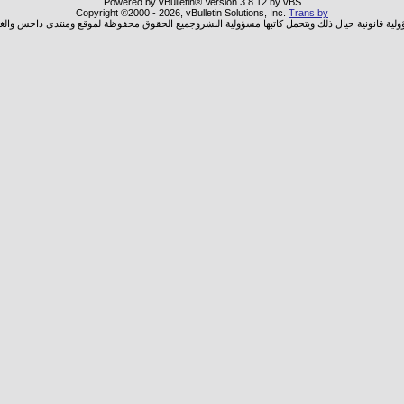
Powered by vBulletin® Version 3.8.12 by vBS
Copyright ©2000 - 2026, vBulletin Solutions, Inc.
Trans by
ؤولية قانونية حيال ذلك ويتحمل كاتبها مسؤولية النشروجميع الحقوق محفوظة لموقع ومنتدى داحس والغب