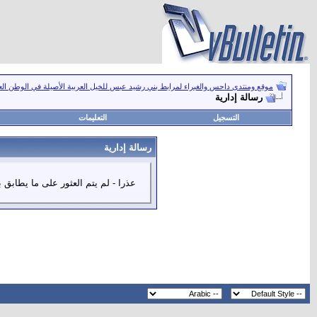
موقع ومنتدى داحس والغبراء لمرابط بني رشيد عبس للخيل العربية الأصيلة في الوطن ال
رسالة إدارية
التسجيل
التعليمات
رسالة إدارية
عذرا - لم يتم العثور على ما يطابق