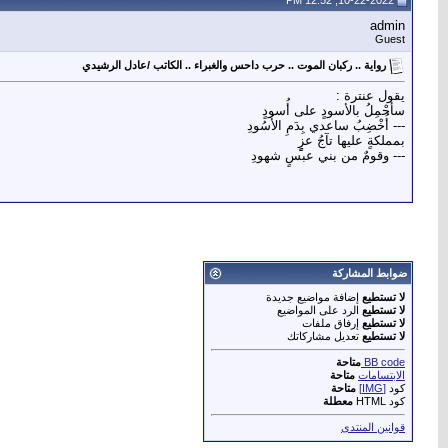
10-22-2022, 12:52 PM
admin
Guest
رواية .. ركبان الموت .. حرب داحس والغبراء .. الكاتب /عادل الرشيدي
يقول عنترة :
سأَحْمِلُ بالأسودٍ على أُسودٍ
--- أُخْضِبُ ساعدي بِدَمِ الأُسُودِ
بمملكةٍ عليها تآجُ عزٍٍ
--- وقومٌ من بني عبسٍ شهودِ
ضوابط المشاركة
لا تستطيع
إضافة مواضيع جديدة
لا تستطيع
الرد على المواضيع
لا تستطيع
إرفاق ملفات
لا تستطيع
تعديل مشاركاتك
BB code
متاحة
الابتسامات
متاحة
كود
[IMG]
متاحة
كود HTML
معطلة
قوانين المنتدى