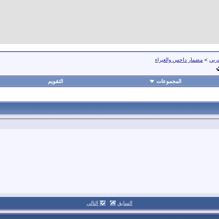
عربي
>
مضمار داحس والغبراء
ي
المجموعات
التقويم
السابق
التالي