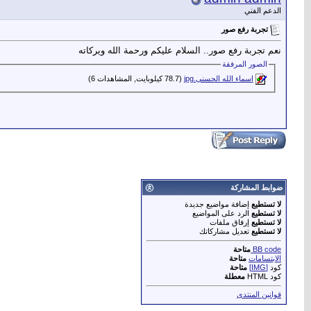
الدعم الفني
تجربة رفع صور
نعم تجربة رفع صور.. السلام عليكم ورحمة الله ويركاته
الصور المرفقة
اسماء الله الحسنى.jpg‏
(78.7 كيلوبايت, المشاهدات 6)
ضوابط المشاركة
لا تستطيع
إضافة مواضيع جديدة
لا تستطيع
الرد على المواضيع
لا تستطيع
إرفاق ملفات
لا تستطيع
تعديل مشاركاتك
BB code
متاحة
الابتسامات
متاحة
كود
[IMG]
متاحة
كود HTML
معطلة
قوانين المنتدى