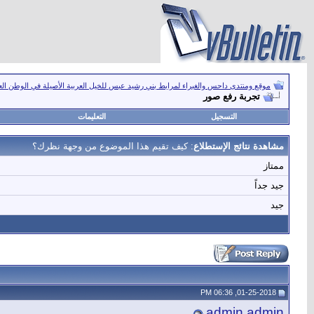
موقع ومنتدى داحس والغبراء لمرابط بني رشيد عبس للخيل العربية الأصيلة في الوطن ال
تجربة رفع صور
التسجيل
التعليمات
مشاهدة نتائج الإستطلاع
: كيف تقيم هذا الموضوع من وجهة نظرك؟
ممتاز
جيد جداً
جيد
01-25-2018, 06:36 PM
admin admin