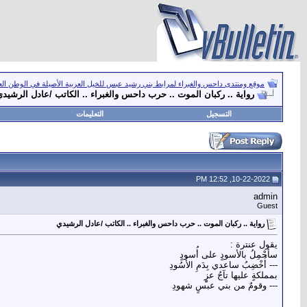
موقع ومنتدى داحس والغبراء لمرابط بني رشيد عبس للخيل العربية الأصيلة في الوطن ال
رواية .. ركبان الموت .. حرب داحس والغبراء .. الكاتب /عادل الرشيد
التسجيل
التعليمات
10-22-2022, 12:52 PM
admin
Guest
رواية .. ركبان الموت .. حرب داحس والغبراء .. الكاتب /عادل الرشيدي
يقول عنترة :
سأَحْمِلُ بالأسودٍ على أُسودٍ
--- أُخْضِبُ ساعدي بِدَمِ الأُسُودِ
بمملكةٍ عليها تآجُ عزٍٍ
--- وقومٌ من بني عبسٍ شهودِ