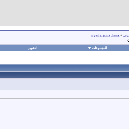
عربي
>
مضمار داحس والغبراء
ي
المجموعات
التقويم