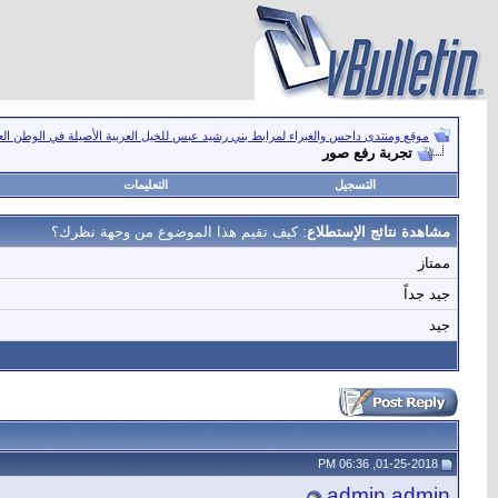
موقع ومنتدى داحس والغبراء لمرابط بني رشيد عبس للخيل العربية الأصيلة في الوطن ال
تجربة رفع صور
التسجيل
التعليمات
مشاهدة نتائج الإستطلاع
: كيف تقيم هذا الموضوع من وجهة نظرك؟
ممتاز
جيد جداً
جيد
01-25-2018, 06:36 PM
admin admin