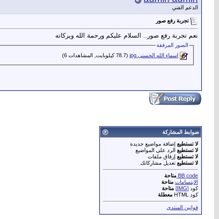
الدعم الفني
تجربة رفع صور
نعم تجربة رفع صور.. السلام عليكم ورحمة الله ويركاته
الصور المرفقة
اسماء الله الحسنى.jpg‏
(78.7 كيلوبايت, المشاهدات 6)
ضوابط المشاركة
لا تستطيع
إضافة مواضيع جديدة
لا تستطيع
الرد على المواضيع
لا تستطيع
إرفاق ملفات
لا تستطيع
تعديل مشاركاتك
BB code
متاحة
الابتسامات
متاحة
كود
[IMG]
متاحة
كود HTML
معطلة
قوانين المنتدى