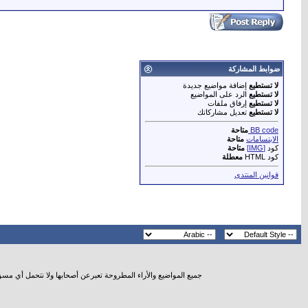
ضوابط المشاركة
لا تستطيع
إضافة مواضيع جديدة
لا تستطيع
الرد على المواضيع
لا تستطيع
إرفاق ملفات
لا تستطيع
تعديل مشاركاتك
BB code
متاحة
الابتسامات
متاحة
كود
[IMG]
متاحة
كود HTML
معطلة
قوانين المنتدى
جميع المواضيع والأراء المطروحة تعبرعن أصحابها ولا نتحمل أي مس