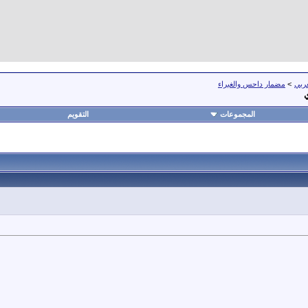
عربي
>
مضمار داحس والغبراء
ي
المجموعات
التقويم