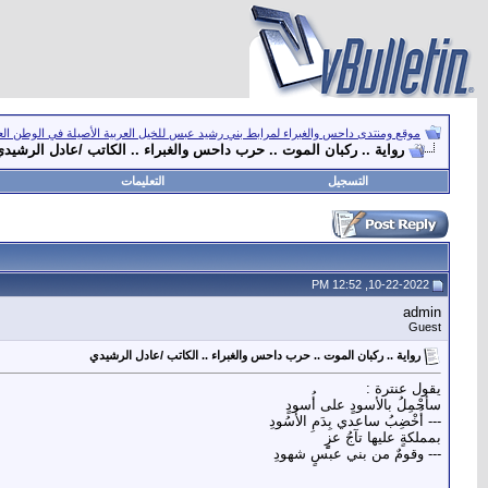
موقع ومنتدى داحس والغبراء لمرابط بني رشيد عبس للخيل العربية الأصيلة في الوطن ال
رواية .. ركبان الموت .. حرب داحس والغبراء .. الكاتب /عادل الرشيد
التسجيل
التعليمات
10-22-2022, 12:52 PM
admin
Guest
رواية .. ركبان الموت .. حرب داحس والغبراء .. الكاتب /عادل الرشيدي
يقول عنترة :
سأَحْمِلُ بالأسودٍ على أُسودٍ
--- أُخْضِبُ ساعدي بِدَمِ الأُسُودِ
بمملكةٍ عليها تآجُ عزٍٍ
--- وقومٌ من بني عبسٍ شهودِ