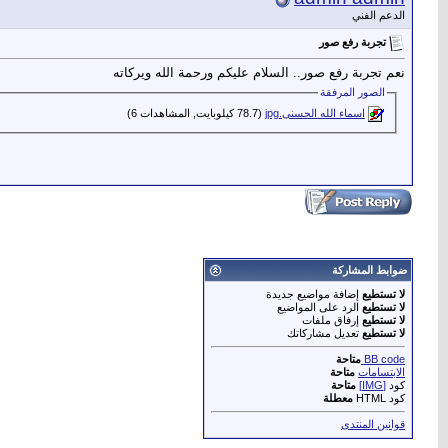
الدعم الفني
تجربة رفع صور
نعم تجربة رفع صور.. السلام عليكم ورحمة الله ويركاته
الصور المرفقة
اسماء الله الحسنى.jpg‏
(78.7 كيلوبايت, المشاهدات 6)
ضوابط المشاركة
لا تستطيع
إضافة مواضيع جديدة
لا تستطيع
الرد على المواضيع
لا تستطيع
إرفاق ملفات
لا تستطيع
تعديل مشاركاتك
BB code
متاحة
الابتسامات
متاحة
كود
[IMG]
متاحة
كود HTML
معطلة
قوانين المنتدى