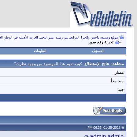
موقع ومنتدى داحس والغبراء لمرابط بني رشيد عبس للخيل العربية الأصيلة في الوطن ال
تجربة رفع صور
التسجيل
التعليمات
مشاهدة نتائج الإستطلاع
: كيف تقيم هذا الموضوع من وجهة نظرك؟
ممتاز
جيد جداً
جيد
01-25-2018, 06:36 PM
admin admin