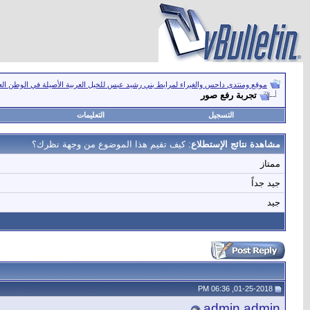
موقع ومنتدى داحس والغبراء لمرابط بني رشيد عبس للخيل العربية الأصيلة في الوطن ال
تجربة رفع صور
التسجيل
التعليمات
مشاهدة نتائج الإستطلاع
: كيف تقيم هذا الموضوع من وجهة نظرك؟
ممتاز
جيد جداً
جيد
01-25-2018, 06:36 PM
admin admin