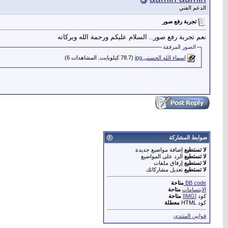
الدعم الفني
تجربة رفع صور
نعم تجربة رفع صور.. السلام عليكم ورحمة الله ويركاته
الصور المرفقة
اسماء الله الحسنى.jpg‏
(78.7 كيلوبايت, المشاهدات 6)
ضوابط المشاركة
لا تستطيع
إضافة مواضيع جديدة
لا تستطيع
الرد على المواضيع
لا تستطيع
إرفاق ملفات
لا تستطيع
تعديل مشاركاتك
BB code
متاحة
الابتسامات
متاحة
كود
[IMG]
متاحة
كود HTML
معطلة
قوانين المنتدى